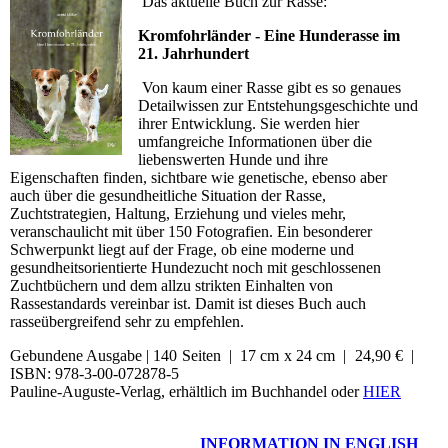
Das aktuelle Buch zur Rasse:
Kromfohrländer - Eine Hunderasse im
21. Jahrhundert
Von kaum einer Rasse gibt es so genaues
Detailwissen zur Entstehungsgeschichte und
ihrer Entwicklung. Sie werden hier
umfangreiche Informationen über die
liebenswerten Hunde und ihre
Eigenschaften finden, sichtbare wie genetische, ebenso aber
auch über die gesundheitliche Situation der Rasse,
Zuchtstrategien, Haltung, Erziehung und vieles mehr,
veranschaulicht mit über 150 Fotografien. Ein besonderer
Schwerpunkt liegt auf der Frage, ob eine moderne und
gesundheitsorientierte Hundezucht noch mit geschlossenen
Zuchtbüchern und dem allzu strikten Einhalten von
Rassestandards vereinbar ist. Damit ist dieses Buch auch
rasseübergreifend sehr zu empfehlen.
Gebundene Ausgabe | 140 Seiten | 17 cm x 24 cm | 24,90 € |
ISBN: 978-3-00-072878-5
Pauline-Auguste-Verlag, erhältlich im Buchhandel oder
HIER
INFORMATION IN ENGLISH