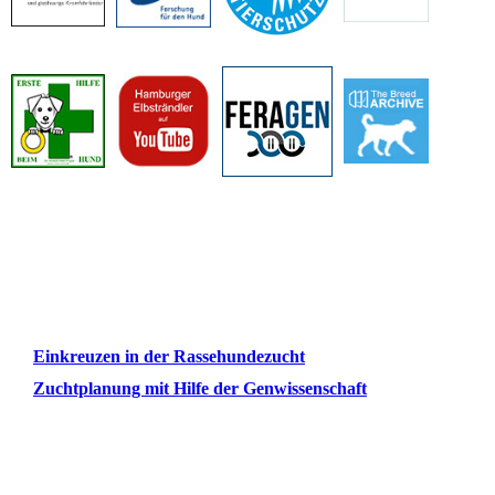
Einkreuzen in der Rassehundezucht
Zuchtplanung mit Hilfe der Genwissenschaft
#Kromfohrländer #Einkreuzprojekt #Hundezucht #Welpen #Genetik #Gesundheit #Kastration
#ProKromfohrländer #Elbstrand #Hamburg #Hundefotos #Kromfohrländer #Einkreuzprojekt #Hundezucht